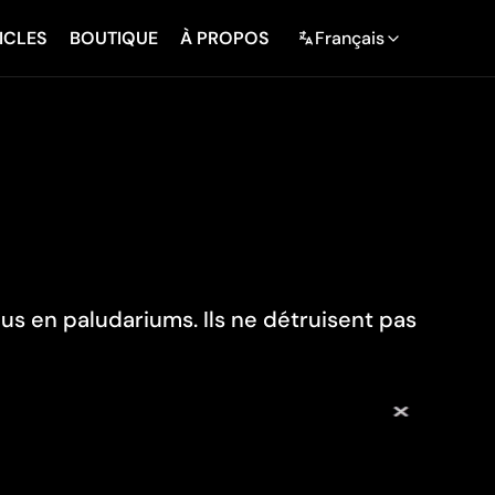
ICLES
BOUTIQUE
À PROPOS
Français
English
Polski
Español
Deutch
Français
nus en paludariums. Ils ne détruisent pas
Русский