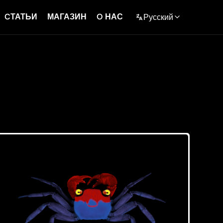
CТАТЬИ
МАГАЗИН
O НАС
Русский
English
Polski
Español
Deutch
Français
Русский