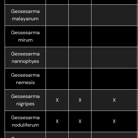
Geosesarma
malayanum
Geosesarma
mirum
Geosesarma
nannophyes
Geosesarma
nemesis
Geosesarma
X
X
X
nigripes
Geosesarma
X
X
X
noduliferum