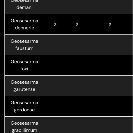
Geosesarma
demani
Geosesarma
X
X
X
dennerle
Geosesarma
faustum
Geosesarma
foxi
Geosesarma
garutense
Geosesarma
gordonae
Geosesarma
gracillimum