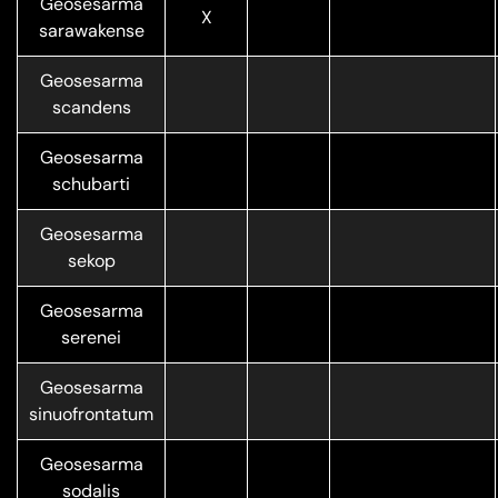
Geosesarma
X
sarawakense
Geosesarma
scandens
Geosesarma
schubarti
Geosesarma
sekop
Geosesarma
serenei
Geosesarma
sinuofrontatum
Geosesarma
sodalis