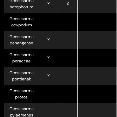
Geosesarma
X
X
notophorum
Geosesarma
ocypodum
Geosesarma
X
penangense
Geosesarma
X
peraccae
Geosesarma
X
pontianak
Geosesarma
protos
Geosesarma
pylaemenes