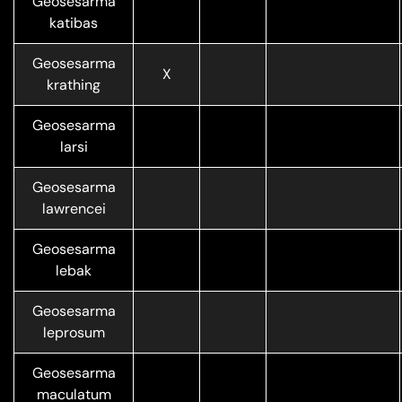
Geosesarma
katibas
Geosesarma
X
krathing
Geosesarma
larsi
Geosesarma
lawrencei
Geosesarma
lebak
Geosesarma
leprosum
Geosesarma
maculatum