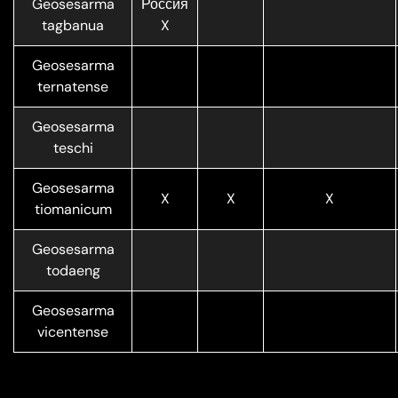
Geosesarma
Россия
tagbanua
X
Geosesarma
ternatense
Geosesarma
teschi
Geosesarma
X
X
X
tiomanicum
Geosesarma
todaeng
Geosesarma
vicentense