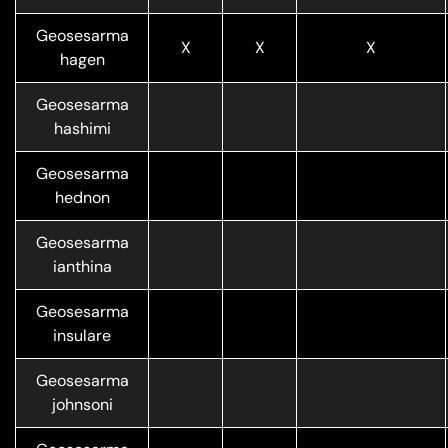
Geosesarma
X
X
X
hagen
Geosesarma
hashimi
Geosesarma
hednon
Geosesarma
ianthina
Geosesarma
insulare
Geosesarma
johnsoni