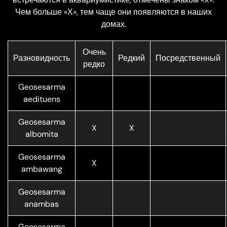
Чем больше «Х», тем чаще они появляются в наших
домах.
Очень
Разновидность
Редкий
Посредственный
редко
Geosesarma
aedituens
Geosesarma
X
X
albomita
Geosesarma
X
ambawang
Geosesarma
anambas
Geosesarma