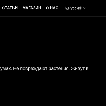
CТАТЬИ
МАГАЗИН
O НАС
Русский
English
Polski
Español
Deutch
Français
умах. Не повреждают растения. Живут в
Русский