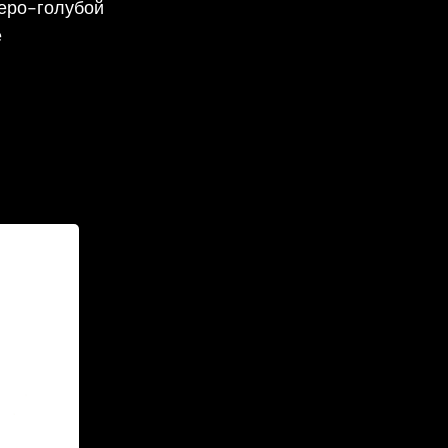
серо-голубой
е