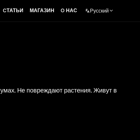
CТАТЬИ
МАГАЗИН
O НАС
Русский
English
Polski
Español
Deutch
Français
умах. Не повреждают растения. Живут в
Русский